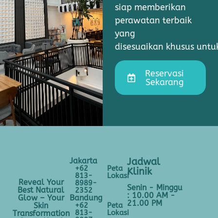
siap memberikan
perawatan terbaik
yang
disesuaikan khusus unt
Reservasi
Sekarang
Jakarta
Jadwal
+62
Peta
Klinik
813-
Lokasi
Reveal Your
8989-
Senin - Minggu
Best Natural
2352
: 10.00 AM -
Bandung
Glow – Your
21.00 PM
+62
Peta
Skin
813-
Lokasi
Transformation