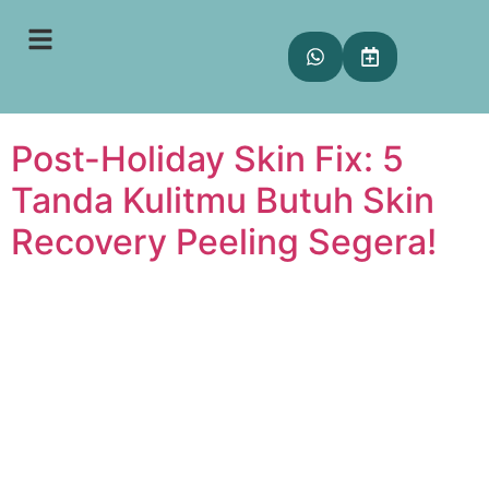
Tag:
post-holiday
skin fix
Post-Holiday Skin Fix: 5
Tanda Kulitmu Butuh Skin
Recovery Peeling Segera!