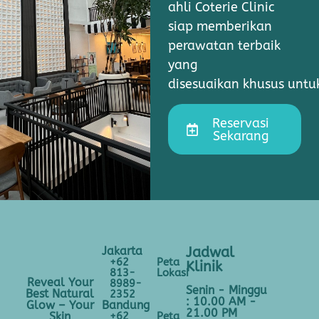
ahli Coterie Clinic
siap memberikan
perawatan terbaik
yang
disesuaikan khusus unt
Reservasi
Sekarang
Jakarta
Jadwal
+62
Peta
Klinik
813-
Lokasi
Reveal Your
8989-
Senin - Minggu
Best Natural
2352
: 10.00 AM -
Bandung
Glow – Your
21.00 PM
+62
Peta
Skin