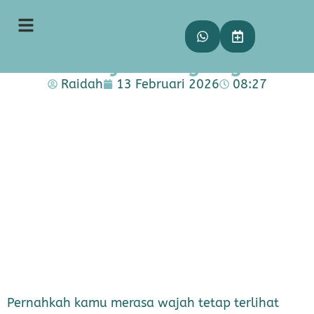
Post-Holiday Skin Fix: 5
Tanda Kulitmu Butuh Skin
Recovery Peeling Segera!
Raidah
13 Februari 2026
08:27
Pernahkah kamu merasa wajah tetap terlihat