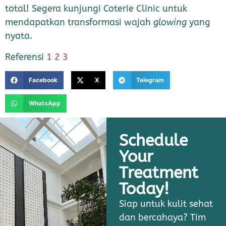
total! Segera kunjungi Coterie Clinic untuk
mendapatkan transformasi wajah
glowing
yang
nyata.
Referensi
1
2
3
Facebook
X
Telegram
WhatsApp
Schedule
Your
Treatment
Today!
Siap untuk kulit sehat
dan bercahaya? Tim