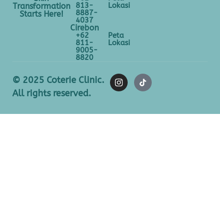
813-
Lokasi
Transformation
8887-
Starts Here!
4037
Cirebon
+62
Peta
811-
Lokasi
9005-
8820
© 2025 Coterie Clinic.
All rights reserved.