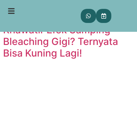
Penulis:
drg. Zalfa
Khawatir Efek Samping
Bleaching Gigi? Ternyata
Bisa Kuning Lagi!