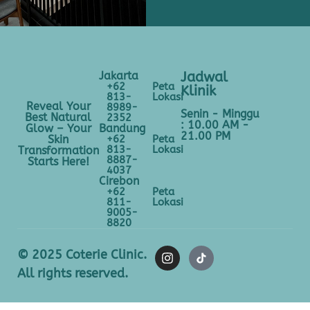
Jakarta
Jadwal
+62
Peta
Klinik
813-
Lokasi
Reveal Your
8989-
Senin - Minggu
Best Natural
2352
: 10.00 AM -
Bandung
Glow – Your
21.00 PM
+62
Peta
Skin
813-
Lokasi
Transformation
8887-
Starts Here!
4037
Cirebon
+62
Peta
811-
Lokasi
9005-
8820
© 2025 Coterie Clinic.
All rights reserved.