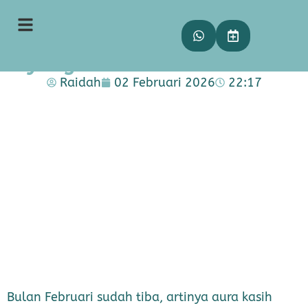
Rahasia Valentine Glow: 2
Treatment Ampuh untuk Kulit
yang Semakin Memesona!
Raidah
02 Februari 2026
22:17
Bulan Februari sudah tiba, artinya aura kasih