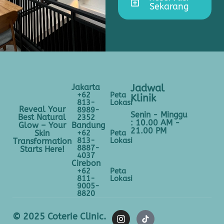
Sekarang
Jakarta
Jadwal
+62
Peta
Klinik
813-
Lokasi
Reveal Your
8989-
Senin - Minggu
Best Natural
2352
: 10.00 AM -
Bandung
Glow – Your
21.00 PM
+62
Peta
Skin
813-
Lokasi
Transformation
8887-
Starts Here!
4037
Cirebon
+62
Peta
811-
Lokasi
9005-
8820
© 2025 Coterie Clinic.