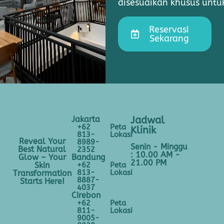
disesuaikan khusus unt
Reservasi
Sekarang
Jakarta
Jadwal
+62
Peta
Klinik
813-
Lokasi
Reveal Your
8989-
Senin - Minggu
Best Natural
2352
: 10.00 AM -
Bandung
Glow – Your
21.00 PM
+62
Peta
Skin
813-
Lokasi
Transformation
8887-
Starts Here!
4037
Cirebon
+62
Peta
811-
Lokasi
9005-