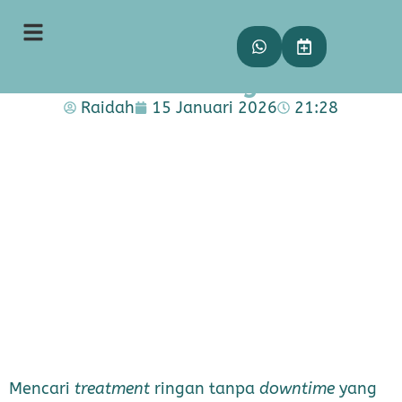
Flash Glow Peel: Treatment
Ringan Tanpa Downtime &
Solusi Glowing Kilat!
Raidah
15 Januari 2026
21:28
Mencari
treatment
ringan tanpa
downtime
yang