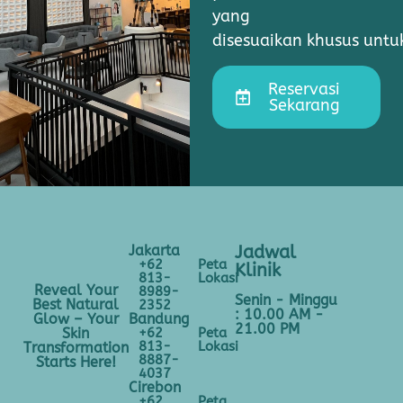
yang
disesuaikan khusus unt
Reservasi
Sekarang
Jakarta
Jadwal
+62
Peta
Klinik
813-
Lokasi
Reveal Your
8989-
Senin - Minggu
Best Natural
2352
: 10.00 AM -
Bandung
Glow – Your
21.00 PM
+62
Peta
Skin
813-
Lokasi
Transformation
8887-
Starts Here!
4037
Cirebon
+62
Peta