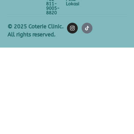
811-
Lokasi
9005-
8820
© 2025 Coterie Clinic.
All rights reserved.