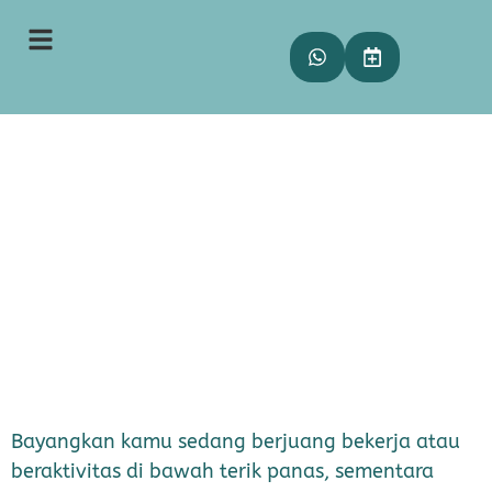
Tips Menghindari Makeup
Luntur saat Cuaca Panas
Meitha
05 Juli 2025
16:10
Bayangkan kamu sedang berjuang bekerja atau
beraktivitas di bawah terik panas, sementara