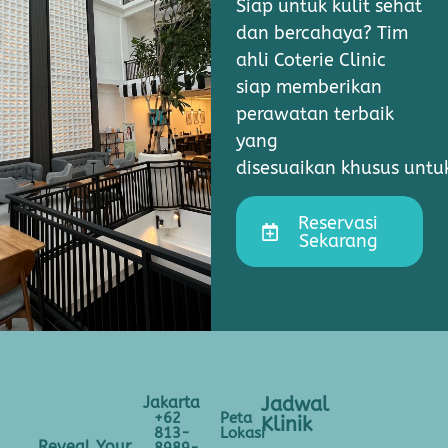
Siap untuk kulit sehat
dan bercahaya? Tim
ahli Coterie Clinic
siap memberikan
perawatan terbaik
yang
disesuaikan khusus unt
Reservasi
Sekarang
Jakarta
Jadwal
+62
Peta
Klinik
813-
Lokasi
Reveal Your
8989-