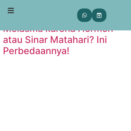
Tag:
UV exposure
Melasma karena Hormon
atau Sinar Matahari? Ini
Perbedaannya!