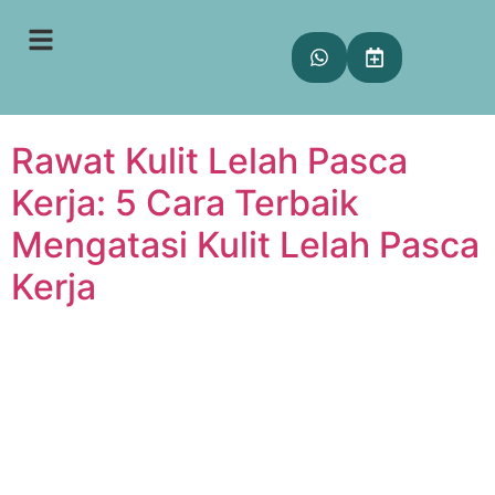
Tag:
tired skin
solution
Rawat Kulit Lelah Pasca
Kerja: 5 Cara Terbaik
Mengatasi Kulit Lelah Pasca
Kerja