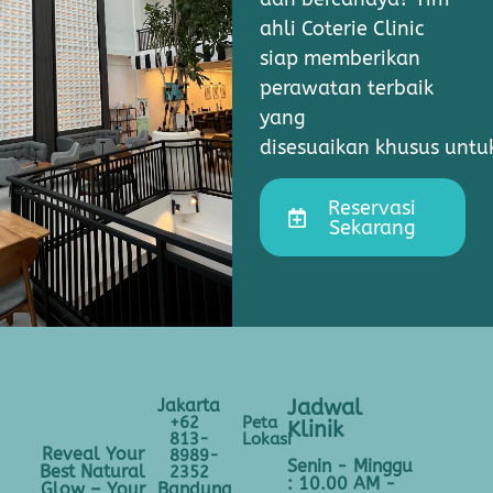
ahli Coterie Clinic
siap memberikan
perawatan terbaik
yang
disesuaikan khusus unt
Reservasi
Sekarang
Jakarta
Jadwal
+62
Peta
Klinik
813-
Lokasi
Reveal Your
8989-
Senin - Minggu
Best Natural
2352
: 10.00 AM -
Bandung
Glow – Your