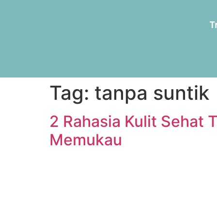
T
Tag:
tanpa suntik
2 Rahasia Kulit Sehat
Memukau