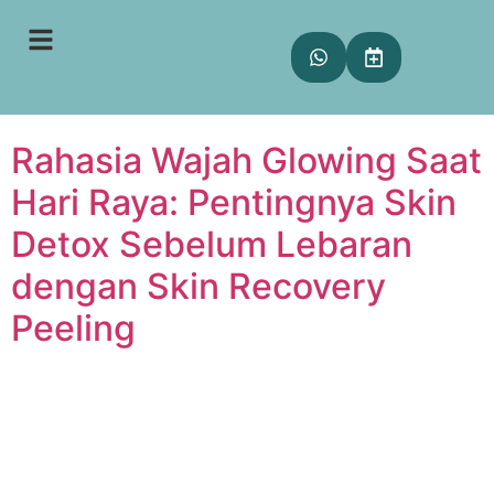
Tag:
skin detox
sebelum lebaran
Rahasia Wajah Glowing Saat
Hari Raya: Pentingnya Skin
Detox Sebelum Lebaran
dengan Skin Recovery
Peeling