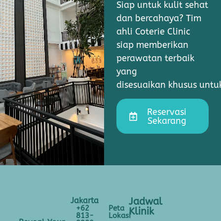
Siap untuk kulit sehat
dan bercahaya? Tim
ahli Coterie Clinic
siap memberikan
perawatan terbaik
yang
disesuaikan khusus unt
Reservasi
Sekarang
Jakarta
Jadwal
+62
Peta
Klinik
813-
Lokasi