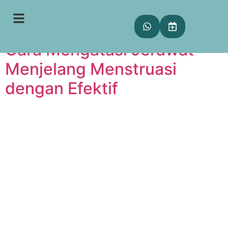
Tag:
period acne
Cara Mengatasi Jerawat
Menjelang Menstruasi
dengan Efektif