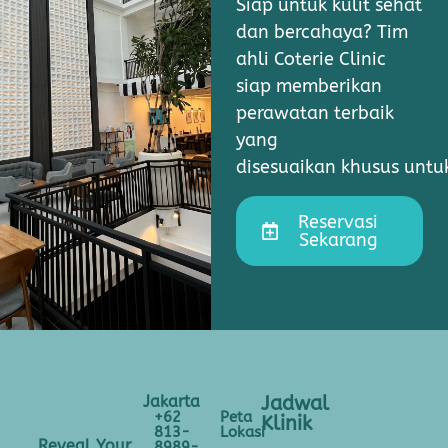
Siap untuk kulit sehat
dan bercahaya? Tim
ahli Coterie Clinic
siap memberikan
perawatan terbaik
yang
disesuaikan khusus unt
Reservasi
Sekarang
Jakarta
Jadwal
+62
Peta
Klinik
813-
Lokasi
Reveal Your
8989-