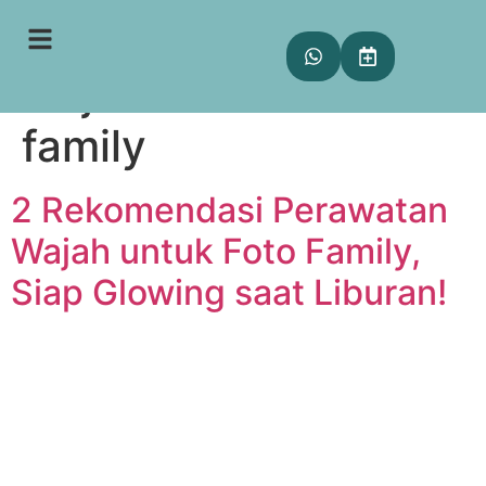
Tag:
perawatan
wajah untuk foto
family
2 Rekomendasi Perawatan
Wajah untuk Foto Family,
Siap Glowing saat Liburan!