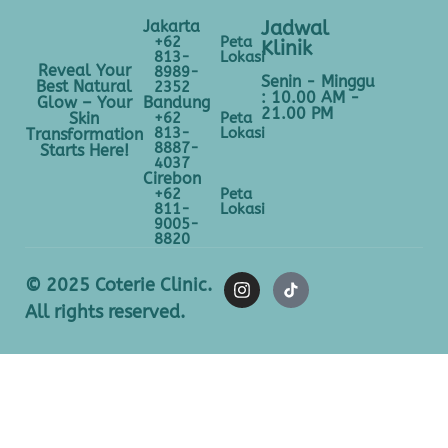
Jakarta
Jadwal
+62
Peta
Klinik
813-
Lokasi
Reveal Your
8989-
Senin - Minggu
Best Natural
2352
: 10.00 AM -
Bandung
Glow – Your
21.00 PM
+62
Peta
Skin
813-
Lokasi
Transformation
8887-
Starts Here!
4037
Cirebon
+62
Peta
811-
Lokasi
9005-
8820
© 2025 Coterie Clinic.
All rights reserved.