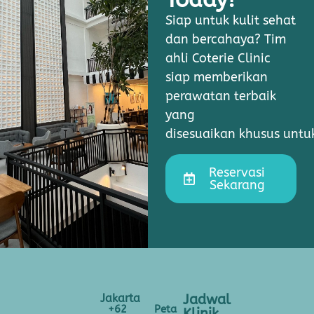
Siap untuk kulit sehat
dan bercahaya? Tim
ahli Coterie Clinic
siap memberikan
perawatan terbaik
yang
disesuaikan khusus unt
Reservasi
Sekarang
Jakarta
Jadwal
+62
Peta
Klinik