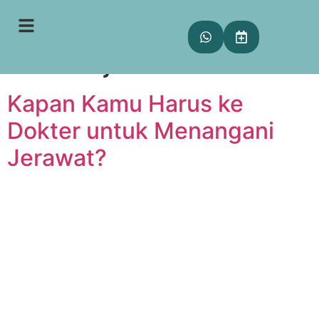
Tag:
penanganan
medis jerawat
Kapan Kamu Harus ke
Dokter untuk Menangani
Jerawat?