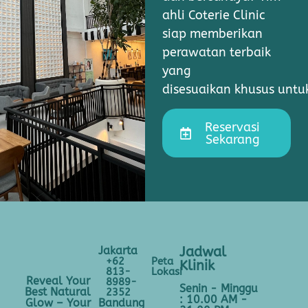
ahli Coterie Clinic
siap memberikan
perawatan terbaik
yang
disesuaikan khusus unt
Reservasi
Sekarang
Jakarta
Jadwal
+62
Peta
Klinik
813-
Lokasi
Reveal Your
8989-
Senin - Minggu
Best Natural
2352
: 10.00 AM -
Bandung
Glow – Your