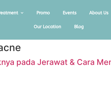
reatment
Promo
Events
About Us
Our Location
Blog
 acne
knya pada Jerawat & Cara Me