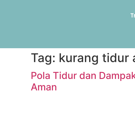
T
Tag:
kurang tidur
Pola Tidur dan Dampa
Aman