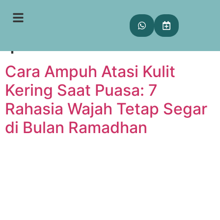
Tag:
kulit kering saat
puasa
Cara Ampuh Atasi Kulit
Kering Saat Puasa: 7
Rahasia Wajah Tetap Segar
di Bulan Ramadhan