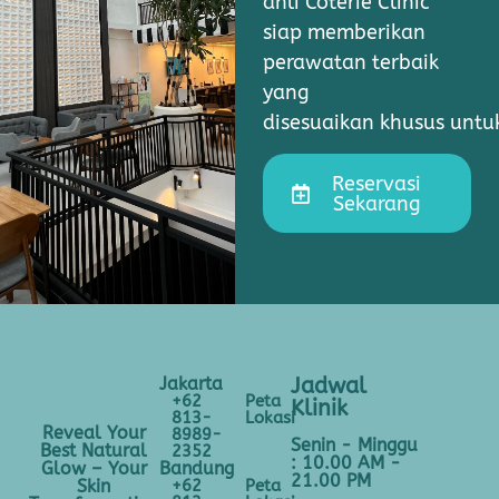
ahli Coterie Clinic
siap memberikan
perawatan terbaik
yang
disesuaikan khusus unt
Reservasi
Sekarang
Jakarta
Jadwal
+62
Peta
Klinik
813-
Lokasi
Reveal Your
8989-
Senin - Minggu
Best Natural
2352
: 10.00 AM -
Bandung
Glow – Your
21.00 PM
+62
Peta
Skin