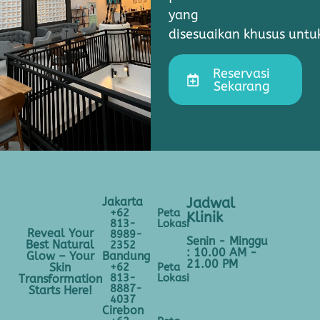
yang
disesuaikan khusus unt
Reservasi
Sekarang
Jakarta
Jadwal
+62
Peta
Klinik
813-
Lokasi
Reveal Your
8989-
Senin - Minggu
Best Natural
2352
: 10.00 AM -
Bandung
Glow – Your
21.00 PM
+62
Peta
Skin
813-
Lokasi
Transformation
8887-
Starts Here!
4037
Cirebon