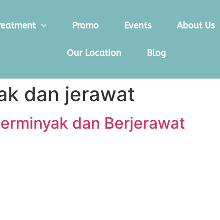
reatment
Promo
Events
About Us
Our Location
Blog
yak dan jerawat
Berminyak dan Berjerawat