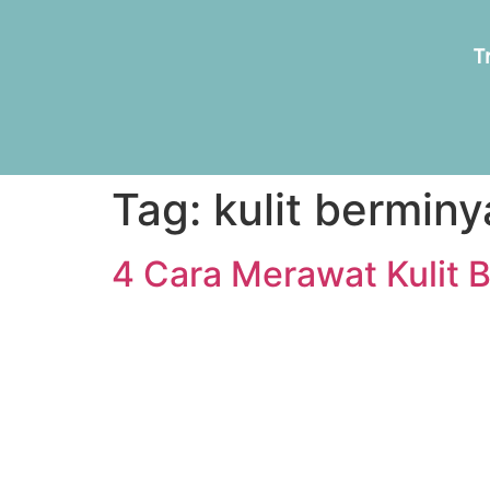
T
Tag:
kulit bermin
4 Cara Merawat Kulit 