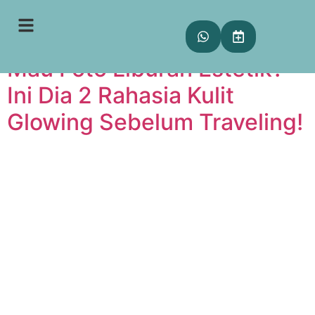
Tag:
glowing trip
Mau Foto Liburan Estetik?
Ini Dia 2 Rahasia Kulit
Glowing Sebelum Traveling!