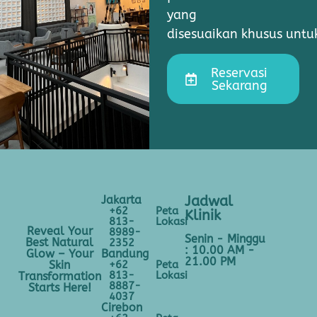
yang
disesuaikan khusus unt
Reservasi
Sekarang
Jakarta
Jadwal
+62
Peta
Klinik
813-
Lokasi
Reveal Your
8989-
Senin - Minggu
Best Natural
2352
: 10.00 AM -
Bandung
Glow – Your
21.00 PM
+62
Peta
Skin
813-
Lokasi
Transformation
8887-
Starts Here!
4037
Cirebon