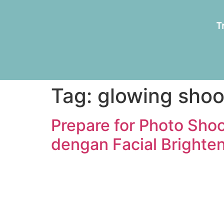
T
Tag:
glowing shoo
Prepare for Photo Shoo
dengan Facial Brighten