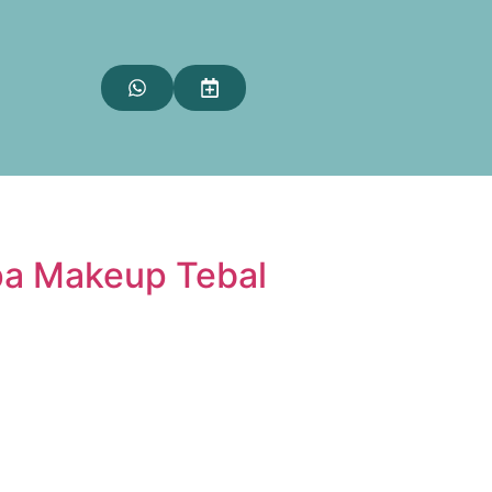
npa Makeup Tebal