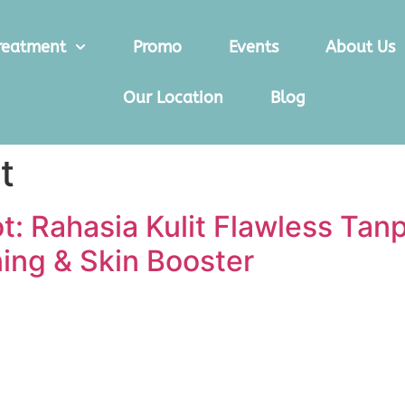
reatment
Promo
Events
About Us
Our Location
Blog
t
t: Rahasia Kulit Flawless Ta
ing & Skin Booster