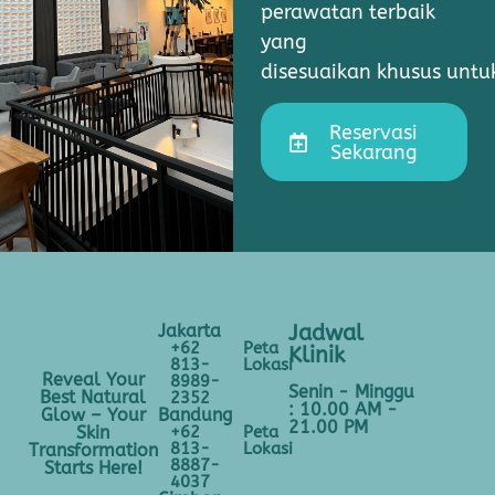
perawatan terbaik
yang
disesuaikan khusus unt
Reservasi
Sekarang
Jakarta
Jadwal
+62
Peta
Klinik
813-
Lokasi
Reveal Your
8989-
Senin - Minggu
Best Natural
2352
: 10.00 AM -
Bandung
Glow – Your
21.00 PM
+62
Peta
Skin
813-
Lokasi
Transformation
8887-
Starts Here!
4037