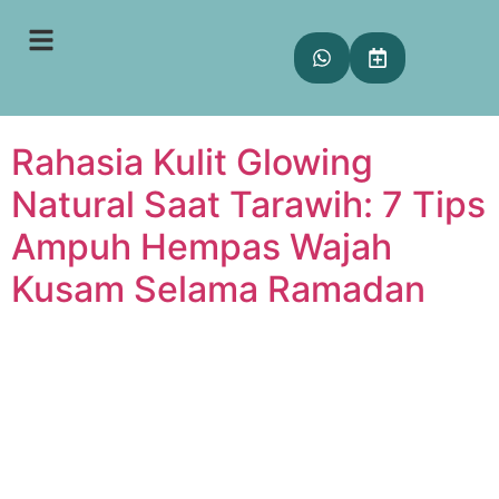
Tag:
glowing natural
saat tarawih
Rahasia Kulit Glowing
Natural Saat Tarawih: 7 Tips
Ampuh Hempas Wajah
Kusam Selama Ramadan