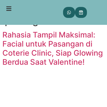
Tag:
facial untuk
pasangan
Rahasia Tampil Maksimal:
Facial untuk Pasangan di
Coterie Clinic, Siap Glowing
Berdua Saat Valentine!