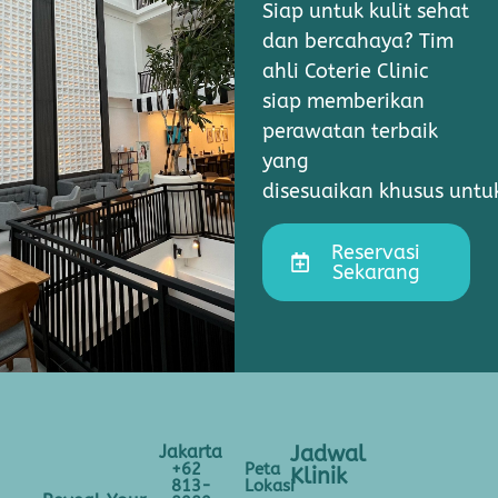
Siap untuk kulit sehat
dan bercahaya? Tim
ahli Coterie Clinic
siap memberikan
perawatan terbaik
yang
disesuaikan khusus unt
Reservasi
Sekarang
Jakarta
Jadwal
+62
Peta
Klinik
813-
Lokasi