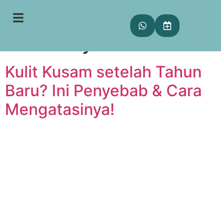
Tag:
dull skin
recovery
Kulit Kusam setelah Tahun
Baru? Ini Penyebab & Cara
Mengatasinya!