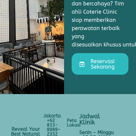
dan bercahaya? Tim
ahli Coterie Clinic
siap memberikan
perawatan terbaik
yang
disesuaikan khusus unt
Reservasi
Sekarang
Jakarta
Jadwal
+62
Peta
Klinik
813-
Lokasi
Reveal Your
8989-
Senin - Minggu
Best Natural
2352