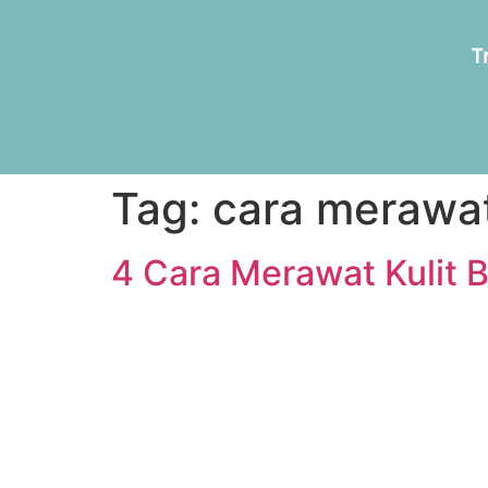
T
Tag:
cara merawat
4 Cara Merawat Kulit 