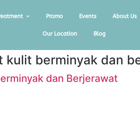
reatment
Promo
Events
About Us
Our Location
Blog
 kulit berminyak dan b
Berminyak dan Berjerawat