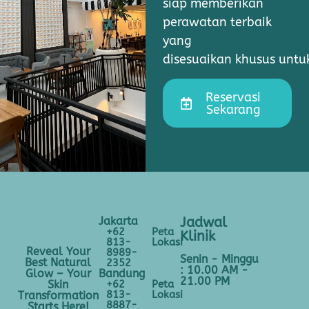
siap memberikan
perawatan terbaik
yang
disesuaikan khusus unt
Reservasi
Sekarang
Jakarta
Jadwal
+62
Peta
Klinik
813-
Lokasi
Reveal Your
8989-
Senin - Minggu
Best Natural
2352
: 10.00 AM -
Bandung
Glow – Your
21.00 PM
+62
Peta
Skin
813-
Lokasi
Transformation
8887-
Starts Here!