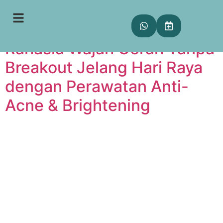
Tag:
Brightening
Rahasia Wajah Cerah Tanpa
Breakout Jelang Hari Raya
dengan Perawatan Anti-
Acne & Brightening