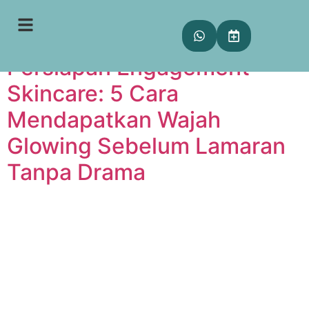
Tag:
bright skin
Persiapan Engagement
Skincare: 5 Cara
Mendapatkan Wajah
Glowing Sebelum Lamaran
Tanpa Drama