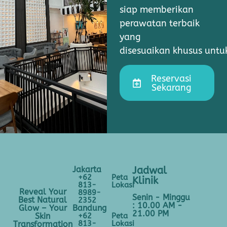
siap memberikan
perawatan terbaik
yang
disesuaikan khusus unt
Reservasi
Sekarang
Jakarta
Jadwal
+62
Peta
Klinik
813-
Lokasi
Reveal Your
8989-
Senin - Minggu
Best Natural
2352
: 10.00 AM -
Bandung
Glow – Your
21.00 PM
+62
Peta
Skin
813-
Lokasi
Transformation