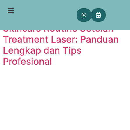
Tag:
beauty routine
Skincare Routine Setelah
Treatment Laser: Panduan
Lengkap dan Tips
Profesional