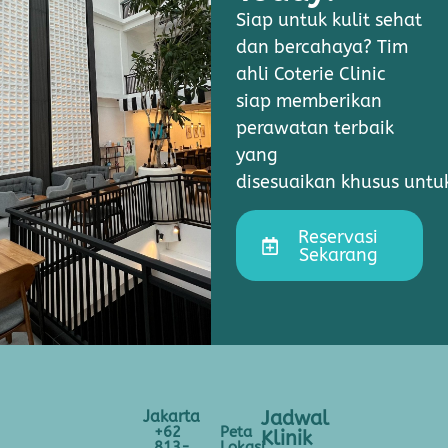
Siap untuk kulit sehat
dan bercahaya? Tim
ahli Coterie Clinic
siap memberikan
perawatan terbaik
yang
disesuaikan khusus unt
Reservasi
Sekarang
Jakarta
Jadwal
+62
Peta
Klinik
813-
Lokasi