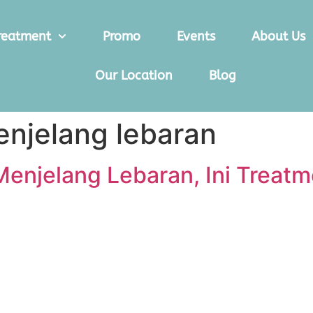
reatment
Promo
Events
About Us
Our Location
Blog
enjelang lebaran
enjelang Lebaran, Ini Treatm