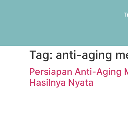
T
Tag:
anti-aging m
Persiapan Anti-Aging M
Hasilnya Nyata