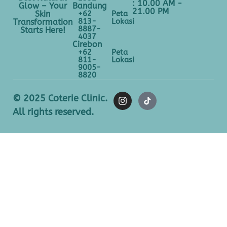
: 10.00 AM -
Bandung
Glow – Your
21.00 PM
+62
Peta
Skin
813-
Lokasi
Transformation
8887-
Starts Here!
4037
Cirebon
+62
Peta
811-
Lokasi
9005-
8820
© 2025 Coterie Clinic.
All rights reserved.