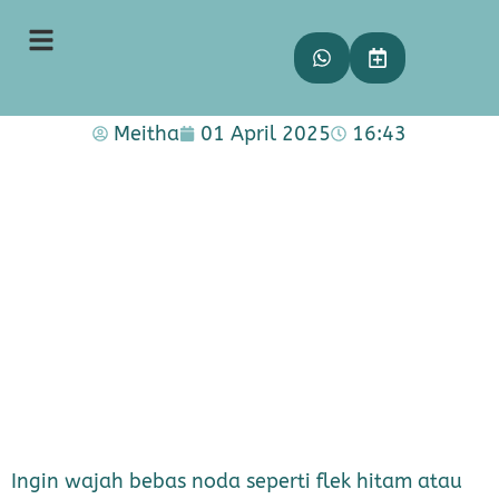
Pico Laser, Solusi Kulit Awet
Muda Bebas Noda dan Awet
Muda!
Meitha
01 April 2025
16:43
Ingin wajah bebas noda seperti flek hitam atau