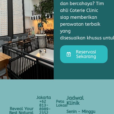
dan bercahaya? Tim
ahli Coterie Clinic
siap memberikan
perawatan terbaik
yang
disesuaikan khusus unt
Reservasi
Sekarang
Jakarta
Jadwal
+62
Peta
Klinik
813-
Lokasi
Reveal Your
8989-
Senin - Minggu
Best Natural
2352