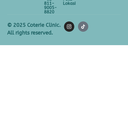
811-
Lokasi
9005-
8820
© 2025 Coterie Clinic.
All rights reserved.