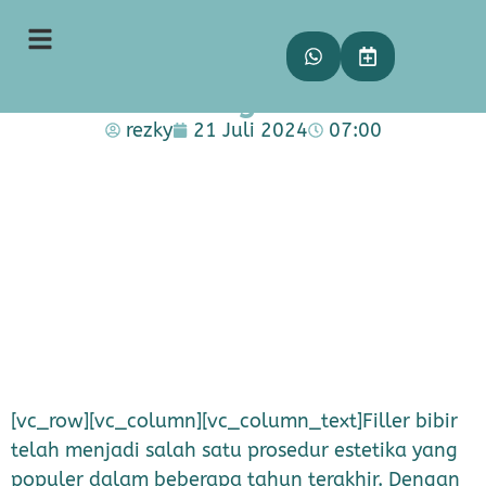
Panduan Komprehensif Filler
Bibir: Mempercantik Senyum
Anda dengan Aman
rezky
21 Juli 2024
07:00
[vc_row][vc_column][vc_column_text]Filler bibir
telah menjadi salah satu prosedur estetika yang
populer dalam beberapa tahun terakhir. Dengan