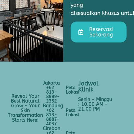
yang
disesuaikan khusus unt
Reservasi
Sekarang
Jakarta
Jadwal
+62
Peta
Klinik
813-
Lokasi
Reveal Your
8989-
Senin - Minggu
Best Natural
2352
: 10.00 AM -
Bandung
Glow – Your
21.00 PM
+62
Peta
Skin
813-
Lokasi
Transformation
8887-
Starts Here!
4037
Cirebon
+62
Peta