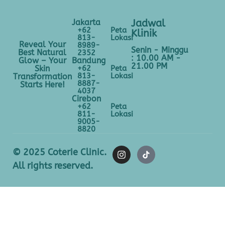
Jakarta
Jadwal
+62
Peta
Klinik
813-
Lokasi
Reveal Your
8989-
Senin - Minggu
Best Natural
2352
: 10.00 AM -
Bandung
Glow – Your
21.00 PM
+62
Peta
Skin
813-
Lokasi
Transformation
8887-
Starts Here!
4037
Cirebon
+62
Peta
811-
Lokasi
9005-
8820
© 2025 Coterie Clinic.
All rights reserved.