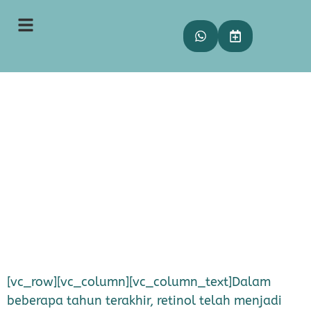
Manfaat Retinol untuk Kulit
Wajah
rezky
15 November 2024
11:50
[vc_row][vc_column][vc_column_text]Dalam
beberapa tahun terakhir, retinol telah menjadi