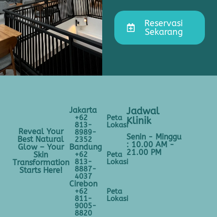
Reservasi
Sekarang
Jakarta
Jadwal
+62
Peta
Klinik
813-
Lokasi
Reveal Your
8989-
Senin - Minggu
Best Natural
2352
: 10.00 AM -
Bandung
Glow – Your
21.00 PM
+62
Peta
Skin
813-
Lokasi
Transformation
8887-
Starts Here!
4037
Cirebon
+62
Peta
811-
Lokasi
9005-
8820