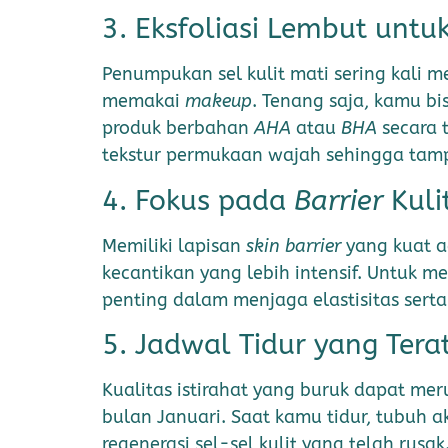
3. Eksfoliasi Lembut untu
Penumpukan sel kulit mati sering kali 
memakai
makeup
. Tenang saja, kamu b
produk berbahan
AHA
atau
BHA
secara 
tekstur permukaan wajah sehingga tamp
4. Fokus pada
Barrier
Kuli
Memiliki lapisan
skin barrier
yang kuat 
kecantikan yang lebih intensif. Untuk 
penting dalam menjaga elastisitas ser
5. Jadwal Tidur yang Terat
Kualitas istirahat yang buruk dapat me
bulan Januari. Saat kamu tidur, tubuh
regenerasi sel-sel kulit yang telah ru