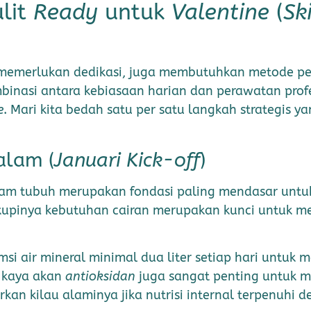
ulit
Ready
untuk
Valentine
(
Sk
 memerlukan dedikasi, juga membutuhkan metode pe
inasi antara kebiasaan harian dan perawatan prof
e
. Mari kita bedah satu per satu langkah strategis 
alam (
Januari Kick-off
)
alam tubuh merupakan fondasi paling mendasar unt
pinya kebutuhan cairan merupakan kunci untuk memas
i air mineral minimal dua liter setiap hari untuk
g kaya akan
antioksidan
juga sangat penting untuk m
kan kilau alaminya jika nutrisi internal terpenuhi 