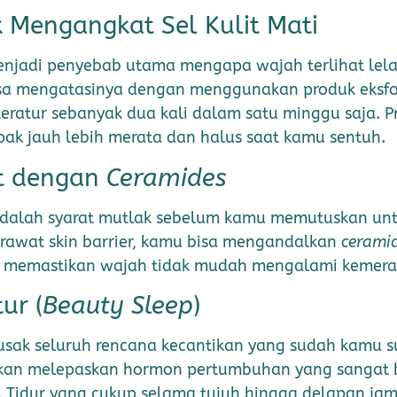
k Mengangkat Sel Kulit Mati
menjadi penyebab utama mengapa wajah terlihat lel
isa mengatasinya dengan menggunakan produk eksfol
teratur sebanyak dua kali dalam satu minggu saja. 
ak jauh lebih merata dan halus saat kamu sentuh.
t dengan
Ceramides
adalah syarat mutlak sebelum kamu memutuskan un
merawat skin barrier, kamu bisa mengandalkan
cerami
ta memastikan wajah tidak mudah mengalami kemerah
ur (
Beauty Sleep
)
rusak seluruh rencana kecantikan yang sudah kamu s
 akan melepaskan hormon pertumbuhan yang sangat 
sak. Tidur yang cukup selama tujuh hingga delapan 