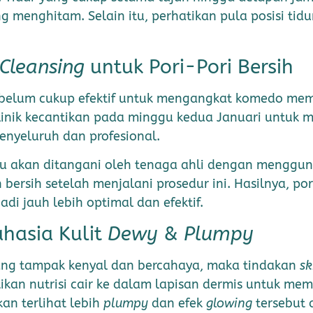
enghitam. Selain itu, perhatikan pula posisi tidurm
Cleansing
untuk Pori-Pori Bersih
 belum cukup efektif untuk mengangkat komedo mem
klinik kecantikan pada minggu kedua Januari untuk
enyeluruh dan profesional.
ahmu akan ditangani oleh tenaga ahli dengan menggu
bersih setelah menjalani prosedur ini. Hasilnya, p
di jauh lebih optimal dan efektif.
ahasia Kulit
Dewy
&
Plumpy
ng tampak kenyal dan bercahaya, maka tindakan
sk
tikan nutrisi cair ke dalam lapisan dermis untuk mem
an terlihat lebih
plumpy
dan efek
glowing
tersebut 