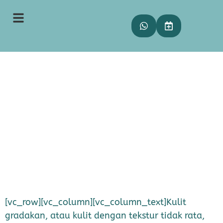
Katakan Tidak pada Kulit
Gradakan!
rezky
18 Desember 2024
19:52
[vc_row][vc_column][vc_column_text]Kulit
gradakan, atau kulit dengan tekstur tidak rata,