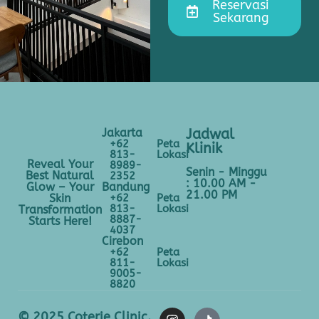
Reservasi
Sekarang
Jakarta
Jadwal
+62
Peta
Klinik
813-
Lokasi
Reveal Your
8989-
Senin - Minggu
Best Natural
2352
: 10.00 AM -
Bandung
Glow – Your
21.00 PM
+62
Peta
Skin
813-
Lokasi
Transformation
8887-
Starts Here!
4037
Cirebon
+62
Peta
811-
Lokasi
9005-
8820
© 2025 Coterie Clinic.