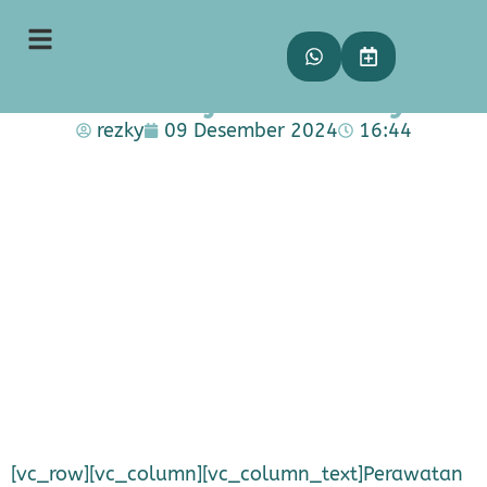
Fire and Ice Facial Treatment:
Perawatan Kulit Inovatif
untuk Wajah Bercahaya
rezky
09 Desember 2024
16:44
[vc_row][vc_column][vc_column_text]Perawatan