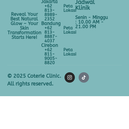
Jakarta
Jadwal
+62
Peta
Klinik
813-
Lokasi
Reveal Your
8989-
Senin - Minggu
Best Natural
2352
: 10.00 AM -
Bandung
Glow – Your
21.00 PM
+62
Peta
Skin
813-
Lokasi
Transformation
8887-
Starts Here!
4037
Cirebon
+62
Peta
811-
Lokasi
9005-
8820
© 2025 Coterie Clinic.
All rights reserved.