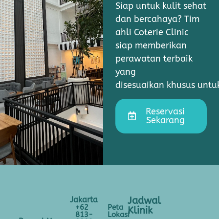
Siap untuk kulit sehat
dan bercahaya? Tim
ahli Coterie Clinic
siap memberikan
perawatan terbaik
yang
disesuaikan khusus unt
Reservasi
Sekarang
Jakarta
Jadwal
+62
Peta
Klinik
813-
Lokasi