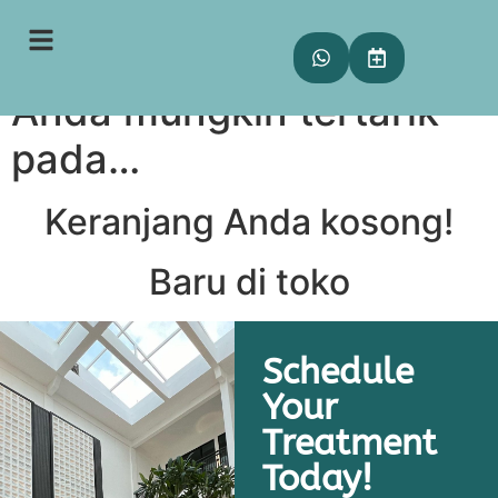
Keranjang
Anda mungkin tertarik
pada…
Keranjang Anda kosong!
Baru di toko
Schedule
Your
Treatment
Today!