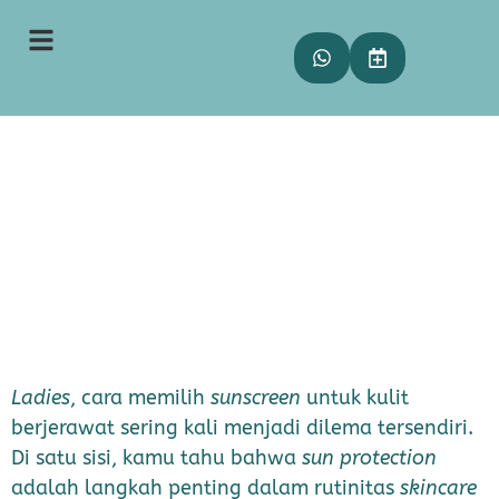
Cara Memilih Sunscreen untuk
Kulit Berjerawat
Meitha
07 Oktober 2025
16:49
Ladies
, cara memilih
sunscreen
untuk kulit
berjerawat sering kali menjadi dilema tersendiri.
Di satu sisi, kamu tahu bahwa
sun protection
adalah langkah penting dalam rutinitas
skincare