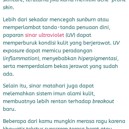
skin
.
Lebih dari sekadar mencegah
sunburn
atau
memperlambat tanda-tanda penuaan dini,
paparan
sinar ultraviolet
(
UV
) dapat
memperburuk kondisi kulit yang berjerawat.
UV
exposure
dapat memicu peradangan
(
inflammation
), menyebabkan
hiperpigmentasi
,
serta memperdalam bekas jerawat yang sudah
ada.
Selain itu, sinar matahari juga dapat
melemahkan sistem imun alami kulit,
membuatnya lebih rentan terhadap
breakout
baru.
Beberapa dari kamu mungkin merasa ragu karena
khawatir tekstur
sunscreen
terasa berat atau