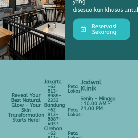
yang
disesuaikan khusus unt
Reservasi
Sekarang
Jakarta
Jadwal
+62
Peta
Klinik
813-
Lokasi
Reveal Your
8989-
Senin - Minggu
Best Natural
2352
: 10.00 AM -
Bandung
Glow – Your
21.00 PM
+62
Peta
Skin
813-
Lokasi
Transformation
8887-
Starts Here!
4037
Cirebon
+62
Peta