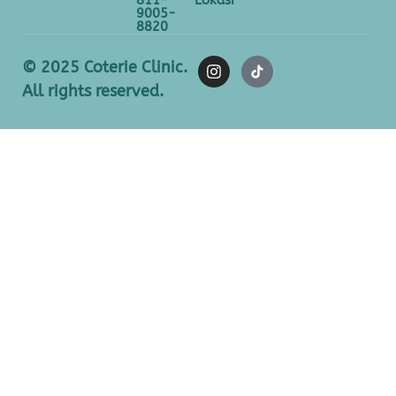
811-
Lokasi
9005-
8820
© 2025 Coterie Clinic.
All rights reserved.