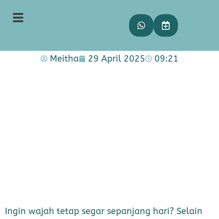
Begini Urutan Make Up yang
Benar dan Tahan Lama untuk
Seharian!
Meitha
29 April 2025
09:21
Ingin wajah tetap segar sepanjang hari? Selain