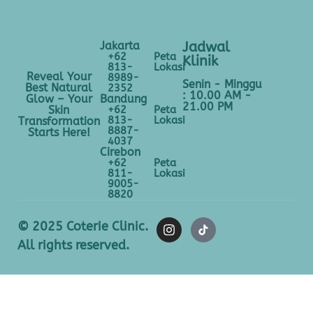
Jakarta
Jadwal
+62
Peta
Klinik
813-
Lokasi
Reveal Your
8989-
Senin - Minggu
Best Natural
2352
: 10.00 AM -
Bandung
Glow – Your
21.00 PM
+62
Peta
Skin
813-
Lokasi
Transformation
8887-
Starts Here!
4037
Cirebon
+62
Peta
811-
Lokasi
9005-
8820
© 2025 Coterie Clinic.
All rights reserved.