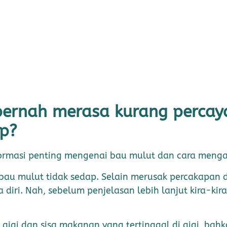
pernah merasa kurang percaya
ap?
informasi penting mengenai bau mulut dan cara meng
au mulut tidak sedap. Selain merusak percakapan d
a diri. Nah, sebelum penjelasan lebih lanjut kira-k
igi dan sisa makanan yang tertinggal di gigi, bahka