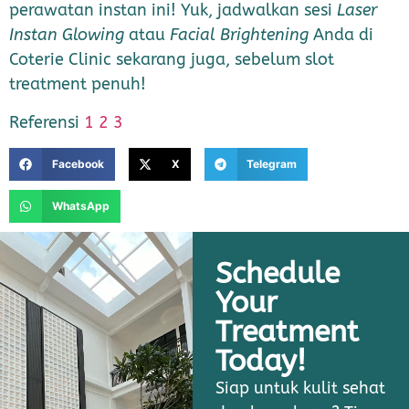
perawatan instan ini! Yuk, jadwalkan sesi
Laser
Instan Glowing
atau
Facial Brightening
Anda di
Coterie Clinic sekarang juga, sebelum slot
treatment penuh!
Referensi
1
2
3
Facebook
X
Telegram
WhatsApp
Schedule
Your
Treatment
Today!
Siap untuk kulit sehat