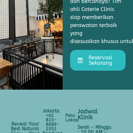
dan bercahaya? Tim
ahli Coterie Clinic
siap memberikan
perawatan terbaik
yang
disesuaikan khusus unt
Reservasi
Sekarang
Jakarta
Jadwal
+62
Peta
Klinik
813-
Lokasi
Reveal Your
8989-
Senin - Minggu
Best Natural
2352
: 10.00 AM -