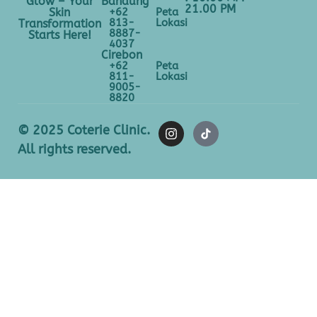
Bandung
Glow – Your
21.00 PM
+62
Peta
Skin
813-
Lokasi
Transformation
8887-
Starts Here!
4037
Cirebon
+62
Peta
811-
Lokasi
9005-
8820
© 2025 Coterie Clinic.
All rights reserved.