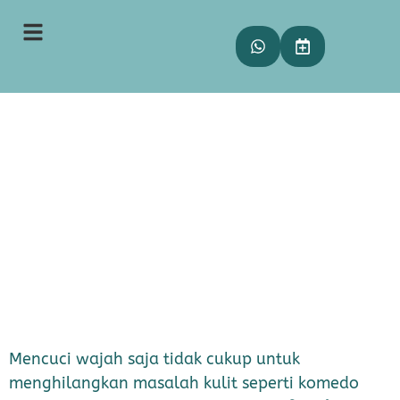
10 Manfaat Facial Treatment
yang Wajib Dicoba
Meitha
12 Mei 2025
13:52
Mencuci wajah saja tidak cukup untuk
menghilangkan masalah kulit seperti komedo