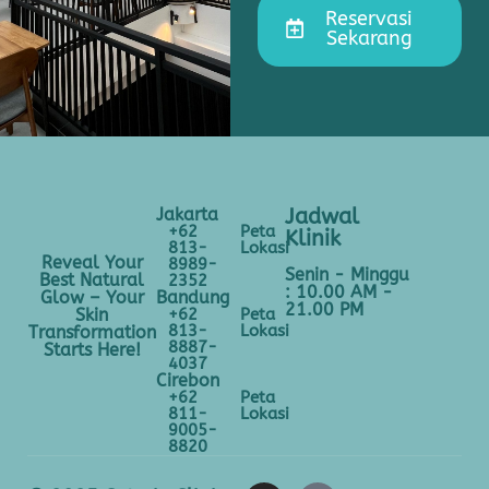
Reservasi
Sekarang
Jakarta
Jadwal
+62
Peta
Klinik
813-
Lokasi
Reveal Your
8989-
Senin - Minggu
Best Natural
2352
: 10.00 AM -
Bandung
Glow – Your
21.00 PM
+62
Peta
Skin
813-
Lokasi
Transformation
8887-
Starts Here!
4037
Cirebon
+62
Peta
811-
Lokasi
9005-
8820