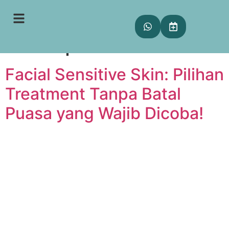
Tag:
treatment tanpa
batal puasa
Facial Sensitive Skin: Pilihan
Treatment Tanpa Batal
Puasa yang Wajib Dicoba!