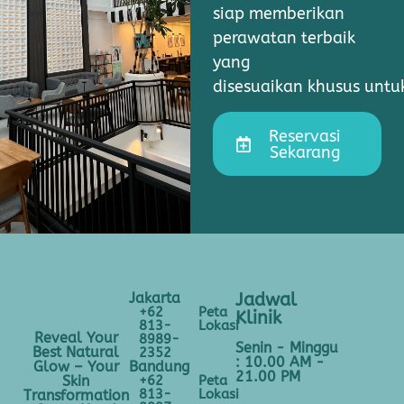
siap memberikan
perawatan terbaik
yang
disesuaikan khusus unt
Reservasi
Sekarang
Jakarta
Jadwal
+62
Peta
Klinik
813-
Lokasi
Reveal Your
8989-
Senin - Minggu
Best Natural
2352
: 10.00 AM -
Bandung
Glow – Your
21.00 PM
+62
Peta
Skin
813-
Lokasi
Transformation